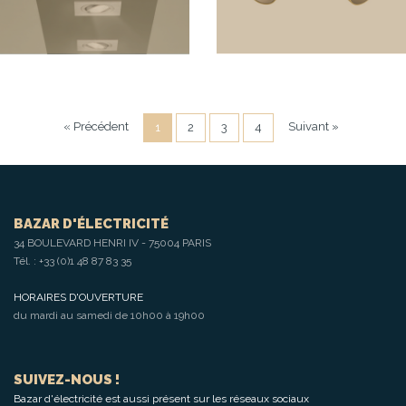
« Précédent
Suivant »
1
2
3
4
BAZAR D'ÉLECTRICITÉ
34 BOULEVARD HENRI IV - 75004 PARIS
Tél. :
+33 (0)1 48 87 83 35
HORAIRES D'OUVERTURE
du mardi au samedi de 10h00 à 19h00
SUIVEZ-NOUS !
Bazar d'électricité est aussi présent sur les réseaux sociaux