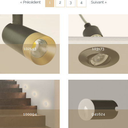
« Précédent
Suivant »
1
2
3
4
102153
103173
100094
941624