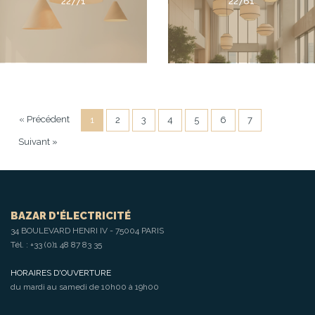
22771
22761
« Précédent
1
2
3
4
5
6
7
Suivant »
BAZAR D'ÉLECTRICITÉ
34 BOULEVARD HENRI IV - 75004 PARIS
Tél. :
+33 (0)1 48 87 83 35
HORAIRES D'OUVERTURE
du mardi au samedi de 10h00 à 19h00