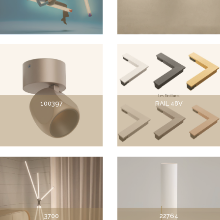
100397
RAIL 48V
3700
22764