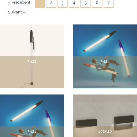
« Précédent
1
2
3
4
5
6
7
Suivant »
3422
3424
3421
102520