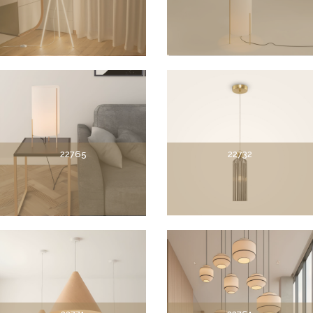
22765
22732